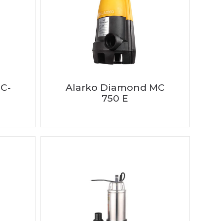
C-
Alarko Diamond MC
750 E