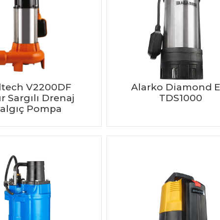
ltech V2200DF
Alarko Diamond E
r Sargılı Drenaj
TDS1000
algıç Pompa