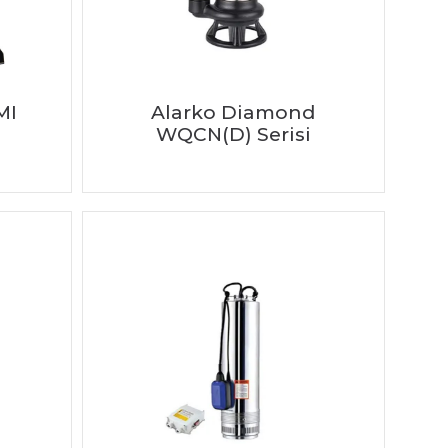
MI
Alarko Diamond
WQCN(D) Serisi