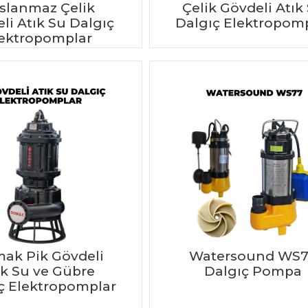
slanmaz Çelik
Çelik Gövdeli Atık
li Atık Su Dalgıç
Dalgıç Elektropom
ektropomplar
ak Pik Gövdeli
Watersound WS
ık Su ve Gübre
Dalgıç Pompa
ç Elektropomplar