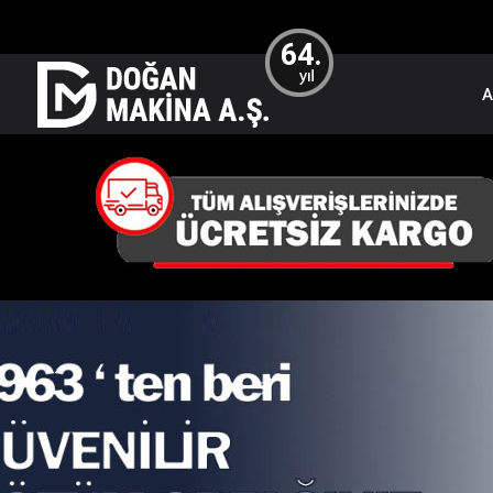
64.
A