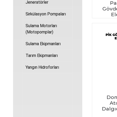
Jeneratörler
Pa
Gövde
Sirkülasyon Pompaları
El
Sulama Motorları
(Motopomplar)
Sulama Ekipmanları
Tarım Ekipmanları
Yangın Hidroforları
Dom
At
Dalgı