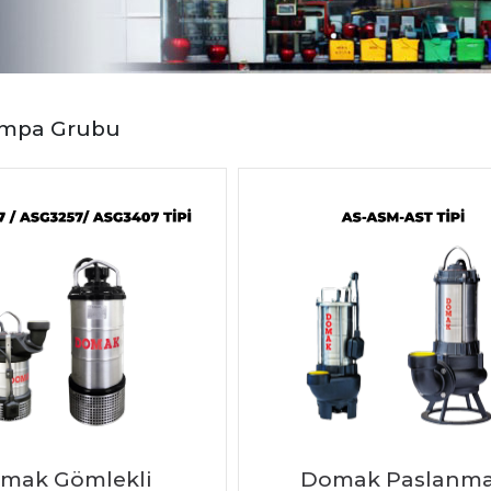
ompa Grubu
mak Gömlekli
Domak Paslanm