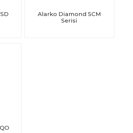
WSD
Alarko Diamond SCM
Serisi
WQO