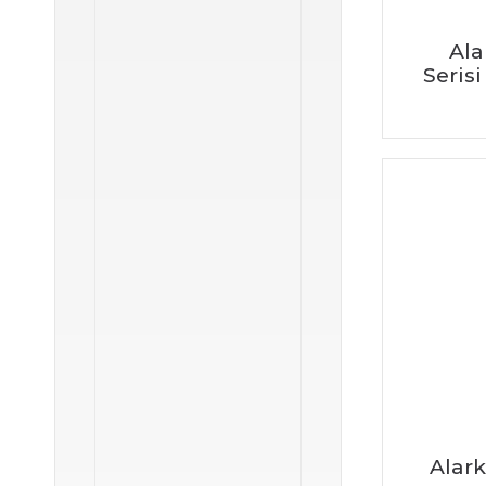
Ala
Seris
Alar