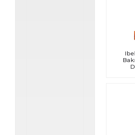
Ibe
Bakı
D