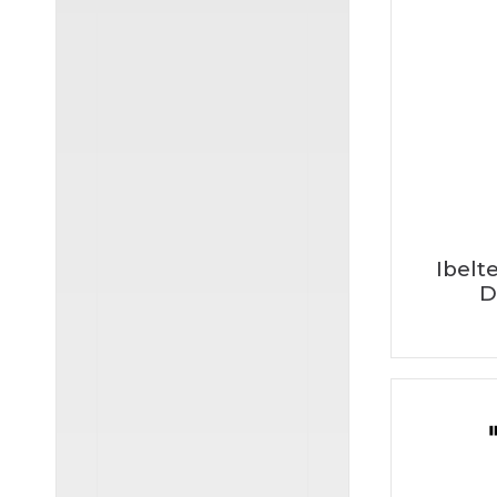
Ibelt
D