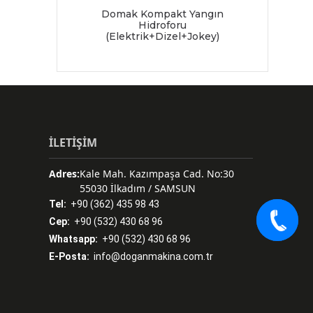
Domak Kompakt Yangın
Hidroforu
(Elektrik+Dizel+Jokey)
İLETİŞİM
Adres:
Kale Mah. Kazımpaşa Cad. No:30
55030 İlkadım / SAMSUN
Tel:
+90 (362) 435 98 43
Cep:
+90 (532) 430 68 96
Whatsapp:
+90 (532) 430 68 96
E-Posta:
info@doganmakina.com.tr