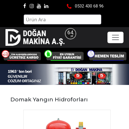
0532 430 68 96
64.
Domak Yangın Hidroforları