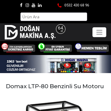
0532 430 68 96
64.
Domax LTP-80 Benzinli Su Motoru