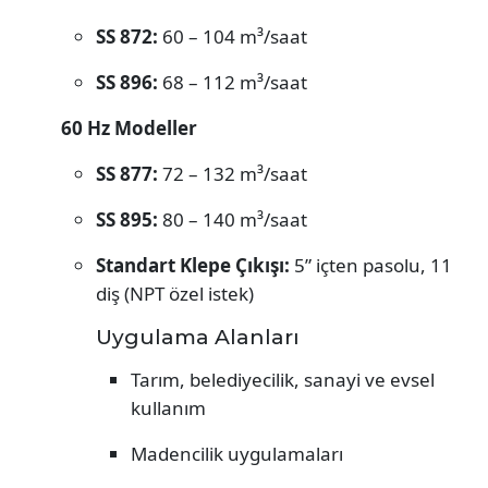
SS 872:
60 – 104 m³/saat
SS 896:
68 – 112 m³/saat
60 Hz Modeller
SS 877:
72 – 132 m³/saat
SS 895:
80 – 140 m³/saat
Standart Klepe Çıkışı:
5” içten pasolu, 11
diş (NPT özel istek)
Uygulama Alanları
Tarım, belediyecilik, sanayi ve evsel
kullanım
Madencilik uygulamaları