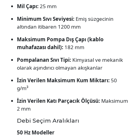
Mil Çapı:
25 mm
Minimum Sıvı Seviyesi:
Emiş süzgecinin
altından itibaren 1200 mm
Maksimum Pompa Dış Çapı (kablo
muhafazası dahil):
182 mm
Pompalanan Sıvı Tipi:
Kimyasal ve mekanik
olarak aşındırıcı olmayan akışkanlar
İzin Verilen Maksimum Kum Miktarı:
50
g/m³
İzin Verilen Katı Parçacık Ölçüsü:
Maksimum
2 mm
Debi Seçim Aralıkları
50 Hz Modeller