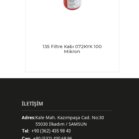
135 Filtre Kabı 072KYK 100
Mikron
İLETİŞİM
Adres:
Kale Mah. Kazımpaşa Cad. No:30
55030 İlkadım / SAMSUN
Tel:
+90 (362) 435 98 43
Cep:
+90 (532) 430 68 96