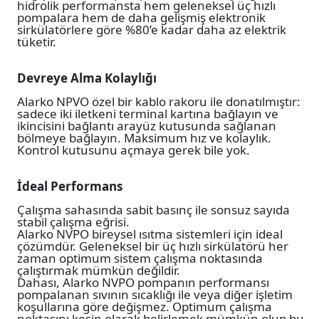
hidrolik performansta hem geleneksel üç hızlı
pompalara hem de daha gelişmiş elektronik
sirkülatörlere göre %80’e kadar daha az elektrik
tüketir.
Devreye Alma Kolaylığı
Alarko NPVO özel bir kablo rakoru ile donatılmıştır:
sadece iki iletkeni terminal kartına bağlayın ve
ikincisini bağlantı arayüz kutusunda sağlanan
bölmeye bağlayın. Maksimum hız ve kolaylık.
Kontrol kutusunu açmaya gerek bile yok.
İdeal Performans
Çalışma sahasında sabit basınç ile sonsuz sayıda
stabil çalışma eğrisi.
Alarko NVPO bireysel ısıtma sistemleri için ideal
çözümdür. Geleneksel bir üç hızlı sirkülatörü her
zaman optimum sistem çalışma noktasında
çalıştırmak mümkün değildir.
Dahası, Alarko NVPO pompanın performansı
pompalanan sıvının sıcaklığı ile veya diğer işletim
koşullarına göre değişmez. Optimum çalışma
noktasını kesin olarak belirlemek mümkün olup bu