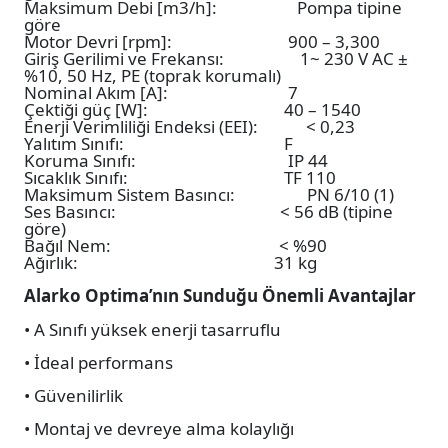
Maksimum Debi [m3/h]: Pompa tipine
göre
Motor Devri [rpm]: 900 – 3,300
Giriş Gerilimi ve Frekansı: 1~ 230 V AC ±
%10, 50 Hz, PE (toprak korumalı)
Nominal Akım [A]: 7
Çektiği güç [W]: 40 – 1540
Enerji Verimliliği Endeksi (EEI): < 0,23
Yalıtım Sınıfı: F
Koruma Sınıfı: IP 44
Sıcaklık Sınıfı: TF 110
Maksimum Sistem Basıncı: PN 6/10 (1)
Ses Basıncı: < 56 dB (tipine
göre)
Bağıl Nem: < %90
Ağırlık: 31 kg
Alarko Optima’nın Sunduğu Önemli Avantajlar
• A Sınıfı yüksek enerji tasarruflu
• İdeal performans
• Güvenilirlik
• Montaj ve devreye alma kolaylığı