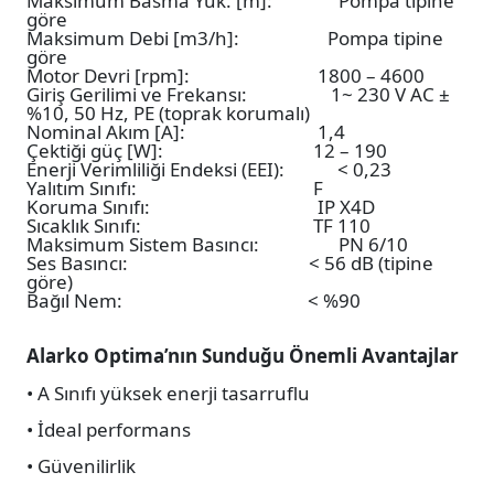
Maksimum Basma Yük. [m]: Pompa tipine
göre
Maksimum Debi [m3/h]: Pompa tipine
göre
Motor Devri [rpm]: 1800 – 4600
Giriş Gerilimi ve Frekansı: 1~ 230 V AC ±
%10, 50 Hz, PE (toprak korumalı)
Nominal Akım [A]: 1,4
Çektiği güç [W]: 12 – 190
Enerji Verimliliği Endeksi (EEI): < 0,23
Yalıtım Sınıfı: F
Koruma Sınıfı: IP X4D
Sıcaklık Sınıfı: TF 110
Maksimum Sistem Basıncı: PN 6/10
Ses Basıncı: < 56 dB (tipine
göre)
Bağıl Nem: < %90
Alarko Optima’nın Sunduğu Önemli Avantajlar
• A Sınıfı yüksek enerji tasarruflu
• İdeal performans
• Güvenilirlik